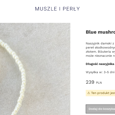
Muszle i Perły
Blue mushro
Opis
Naszyjnik damski z
pereł słodkowodnyc
złotem. Biżuteria w
może nieznacznie r
Długość naszyjnika
Wysyłka w: 3-5 dni
Cena
239
PLN
Wybierz
Ten produkt jes
Dodaj do koszyka