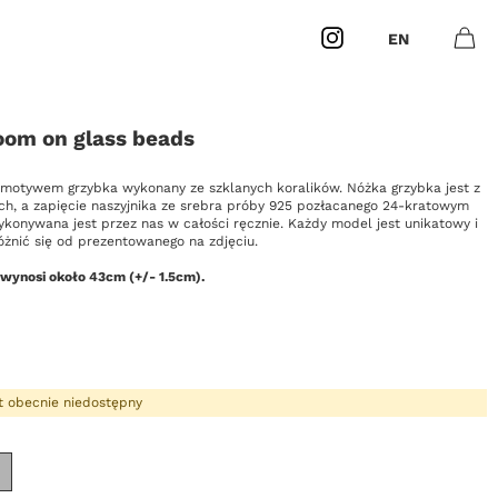
Instagram
EN
Otwó
0
Masz
produk
om on glass beads
 motywem grzybka wykonany ze szklanych koralików. Nóżka grzybka jest z
h, a zapięcie naszyjnika ze srebra próby 925 pozłacanego 24-kratowym
ykonywana jest przez nas w całości ręcznie. Każdy model jest unikatowy i
óżnić się od prezentowanego na zdjęciu.
 wynosi około 43cm (+/- 1.5cm).
t obecnie niedostępny