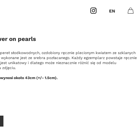
Instagram
EN
Otwó
0
Masz
produk
er on pearls
 pereł słodkowodnych, ozdobiony ręcznie plecionym kwiatem ze szklanych
e wykonane jest ze srebra pozłacanego. Każdy egzemplarz powstaje ręcznie
jest unikatowy i dlatego może nieznacznie różnić się od modelu
 zdjęciu.
 wynosi około 43cm (+/- 1.5cm).