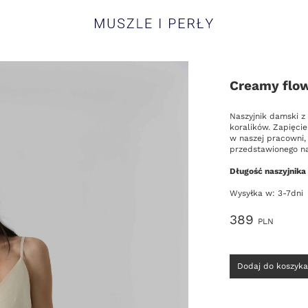
Muszle i Perły
Creamy flow
Opis
Naszyjnik damski z
koralików. Zapięci
w naszej pracowni, 
przedstawionego na
Długość naszyjnika
Wysyłka w: 3-7dni
Cena
389
PLN
Wybierz
Dodaj do koszyka