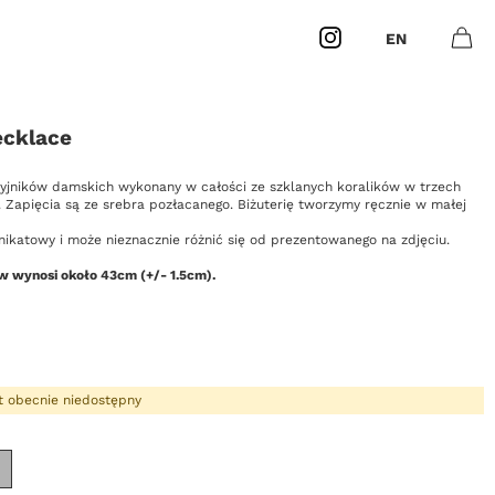
Instagram
EN
Otwó
0
Masz
produk
ecklace
yjników damskich wykonany w całości ze szklanych koralików w trzech
. Zapięcia są ze srebra pozłacanego. Biżuterię tworzymy ręcznie w małej
nikatowy i może nieznacznie różnić się od prezentowanego na zdjęciu.
w wynosi około 43cm (+/- 1.5cm).
t obecnie niedostępny