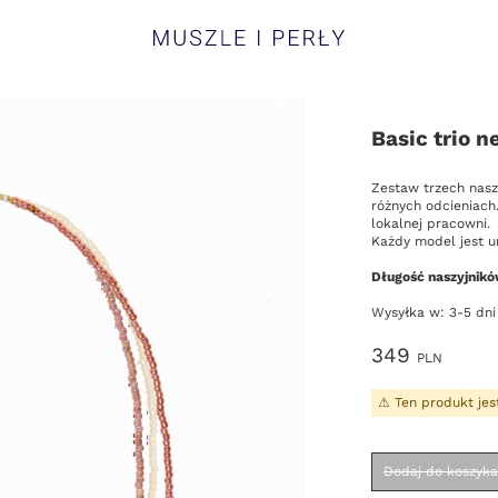
Muszle i Perły
Basic trio n
Opis
Zestaw trzech nasz
różnych odcieniach
lokalnej pracowni.
Każdy model jest u
Długość naszyjnikó
Wysyłka w: 3-5 dni
Cena
349
PLN
Wybierz
Ten produkt jes
Dodaj do koszyka