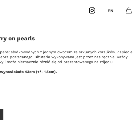
Instagram
EN
Otwó
0
Masz
produk
ry on pearls
 pereł słodkowodnych z jednym owocem ze szklanych koralików. Zapięcie
rebra pozłacanego. Biżuteria wykonywana jest przez nas ręcznie. Każdy
wy i może nieznacznie różnić się od prezentowanego na zdjęciu.
 wynosi około 43cm (+/- 1.5cm).