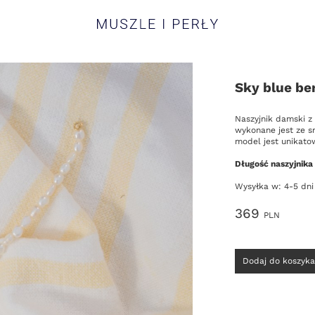
Muszle i Perły
Sky blue ber
Opis
Naszyjnik damski z
wykonane jest ze s
model jest unikato
Długość naszyjnika
Wysyłka w: 4-5 dni
Cena
369
PLN
Wybierz
Dodaj do koszyka