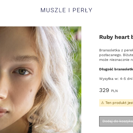
Muszle i Perły
Ruby heart 
Opis
Bransoletka z pere
pozłacanego. Biżut
może nieznacznie r
Długość bransoletk
Wysyłka w: 4-5 dni
Cena
329
PLN
Wybierz
Ten produkt jes
Dodaj do koszyka