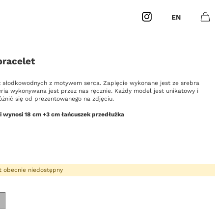
Instagram
EN
Otwó
0
Masz
produk
bracelet
ł słodkowodnych z motywem serca. Zapięcie wykonane jest ze srebra
eria wykonywana jest przez nas ręcznie. Każdy model jest unikatowy i
óżnić się od prezentowanego na zdjęciu.
i wynosi 18 cm +3 cm łańcuszek przedłużka
t obecnie niedostępny