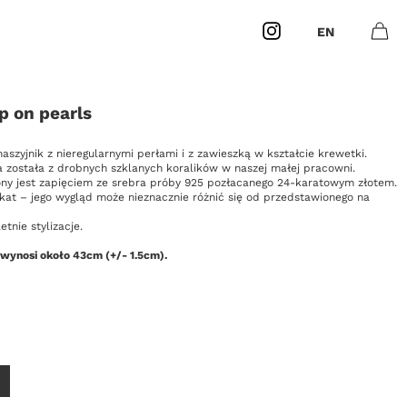
Instagram
EN
Otwó
0
Masz
produk
p on pearls
szyjnik z nieregularnymi perłami i z zawieszką w kształcie krewetki.
 została z drobnych szklanych koralików w naszej małej pracowni.
ny jest zapięciem ze srebra próby 925 pozłacanego 24-karatowym złotem.
kat – jego wygląd może nieznacznie różnić się od przedstawionego na
etnie stylizacje.
 wynosi około 43cm (+/- 1.5cm).