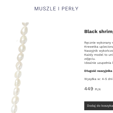
Muszle i Perły
Black shrim
Opis
Ręcznie wykonany na
Krewetka upleciona
Naszyjnik wykończo
Każdy model to uni
zdjęciu.
Idealnie uzupełnia l
Długość naszyjnika
Wysyłka w: 4-5 dni
Cena
449
PLN
Wybierz
Dodaj do koszyka